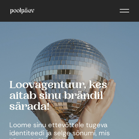
Loovagentuur, kes
aitab sinu brändil
särada!
Loome sinu ettevõttele tugeva
identiteedi ja selge sõnumi, mis