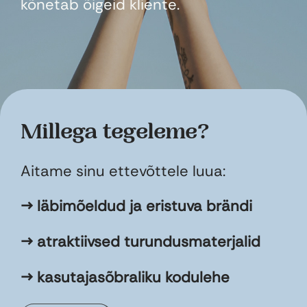
kõnetab õigeid kliente.
Millega tegeleme?
Aitame sinu ettevõttele luua:
→ läbimõeldud ja eristuva brändi
→ atraktiivsed turundusmaterjalid
→ kasutajasõbraliku kodulehe